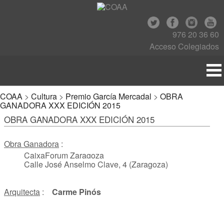
976 20 36 60
Acceso Colegiados
COAA
>
Cultura
>
Premio García Mercadal
>
OBRA
GANADORA XXX EDICIÓN 2015
OBRA GANADORA XXX EDICIÓN 2015
Obra Ganadora
:
CaixaForum Zaragoza
Calle José Anselmo Clave, 4 (Zaragoza)
Arquitecta
:
Carme Pinós