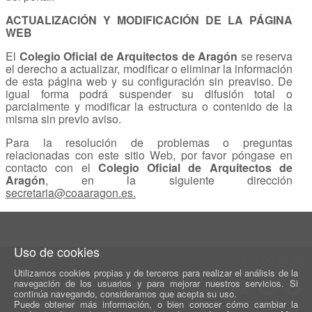
ACTUALIZACIÓN Y MODIFICACIÓN DE LA PÁGINA
WEB
El
Colegio Oficial de Arquitectos de Aragón
se reserva
el derecho a actualizar, modificar o eliminar la información
de esta página web y su configuración sin preaviso. De
igual forma podrá suspender su difusión total o
parcialmente y modificar la estructura o contenido de la
misma sin previo aviso.
Para la resolución de problemas o preguntas
relacionadas con este sitio Web, por favor póngase en
contacto con el
Colegio Oficial de Arquitectos de
Aragón
, en la siguiente dirección
secretaria@coaaragon.es.
Uso de cookies
976 20 36 60
Utilizamos cookies propias y de terceros para realizar el análisis de la
navegación de los usuarios y para mejorar nuestros servicios. Si
continúa navegando, consideramos que acepta su uso.
© Colegio Oficial de Arquitectos de Aragón, 2019.
Aviso
Puede obtener más información, o bien conocer cómo cambiar la